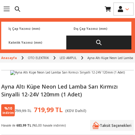
Geri Dön
Geri Dön
Geri Dön
Geri Dön
Geri Dön
İK
 PARÇA
L
ARI
Rİ
FİLTRESİ
TLERİ
Anasayfa
OTO ELEKTRİK
LED AMPUL
Ayna Altı Küpe Neon Led Lamba S
BALATA
RI
Rİ
Ayna Altı Küpe Neon Led Lamba Sarı Kırmızı
Sinyalli 12-24V 120mm (1 Adet)
R
R
%10
719,99 TL
799,99 TL
(KDV Dahil)
 ÜRÜNLERİ
RESİ
LAR
indirim
Taksit Seçenekleri
Havale ile
683,99 TL
(%5,00 havale indirimi)
NLERİ
SÖRÜ
LERİ