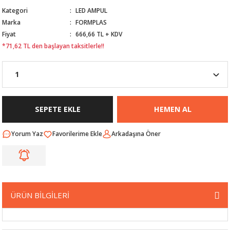
Kategori
LED AMPUL
Nİ
ARI
Marka
FORMPLAS
Fiyat
666,66 TL + KDV
Rİ
RLARI
*71,62 TL den başlayan taksitlerle!!
İ
I
ANAHTARLARI
ÜNLERİ
ÜĞME
AKOZU
SEPETE EKLE
HEMEN AL
Rİ
R
Yorum Yaz
Arkadaşına Öner
İ
MLARI
 ÜRÜNLERİ
LERİ
 SENSÖRÜ
ÜRÜN BİLGİLERİ
NLERİ
 SİLECEK KOLU