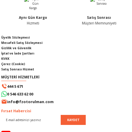
Aynı Gün Kargo
Satış Sonrası
Hizmeti
Müşteri Memnuniyeti
Gönder
SI
MPLE
Üyelik Sözleşmesi
Mesafeli Satış Sözleşmesi
I
Gizlilik ve Güvenlik
İptal ve İade Şartları
KVKK
Çerez (Cookie)
Satış Sonrası Hizmet
MÜŞTERİ HİZMETLERİ
444 5 671
KÖMÜRÜ
0 546 633 62 00
info@fzotorulman.com
 IZGARASI
Fırsat Habercisi
KAYDET