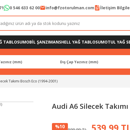
71
0 546 633 62 00
info@fzotorulman.com
İletişim Bilgil
Ğ TABLOSU
MOBİL ŞANZIMAN
SHELL YAĞ TABLOSU
MOTUL YAĞ SE
ilecek Takımı Bosch Eco (1994-2001)
Audi A6 Silecek Takımı
539,99 T
%10
599,99 TL