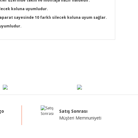
ler üzerinde takılı ve montaja hazır haldedir.
silecek koluna uyumludur.
 aparat sayesinde 10 farklı silecek koluna uyum sağlar.
a uyumludur.
mıza iletebilirsiniz.
go
Satış Sonrası
Müşteri Memnuniyeti