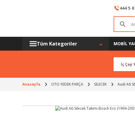
444 5 6
Tüm Kategoriler
MOBİL YA
Anasayfa
OTO YEDEK PARÇA
SİLECEK
Audi A6 S