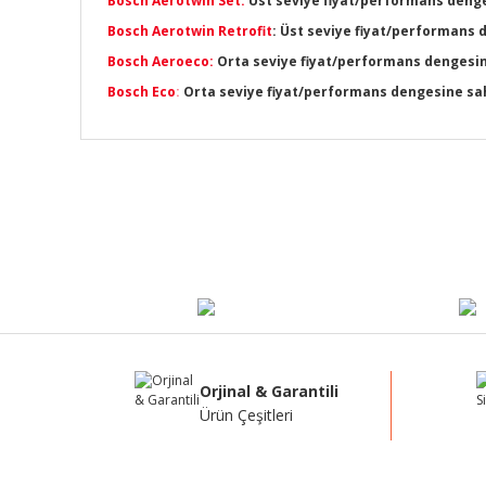
Bosch Aerotwin Set:
Üst seviye fiyat/performans denges
Bosch Aerotwin Retrofit
: Üst seviye fiyat/performans 
Bosch Aeroeco:
Orta seviye fiyat/performans dengesine 
Bosch Eco
:
Orta seviye fiyat/performans dengesine sahip
Bu ürünün fiyat bilgisi, resim, ürün açıklamalarında ve di
Görüş ve önerileriniz için teşekkür ederiz.
Ürün resmi kalitesiz, bozuk veya görüntülenemiyor.
Ürün açıklamasında eksik bilgiler bulunuyor.
Ürün bilgilerinde hatalar bulunuyor.
Ürün fiyatı diğer sitelerden daha pahalı.
Bu ürüne benzer farklı alternatifler olmalı.
Orjinal & Garantili
Ürün Çeşitleri