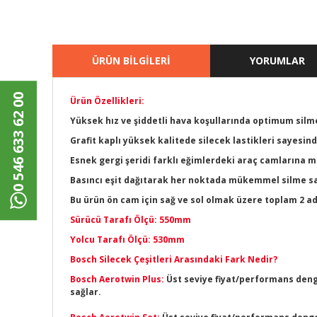
ÜRÜN BİLGİLERİ
YORUMLAR
0 546 633 62 00
Ürün Özellikleri:
Yüksek hız ve şiddetli hava koşullarında optimum sil
Grafit kaplı yüksek kalitede silecek lastikleri sayesi
Esnek gergi şeridi farklı eğimlerdeki araç camların
Basıncı eşit dağıtarak her noktada mükemmel silme sa
Bu ürün ön cam için sağ ve sol olmak üzere toplam 2 a
Sürücü Tarafı Ölçü: 550mm
Yolcu Tarafı Ölçü: 530mm
Bosch Silecek Çeşitleri Arasındaki Fark Nedir?
Bosch Aerotwin Plus:
Üst seviye fiyat/performans denge
sağlar.