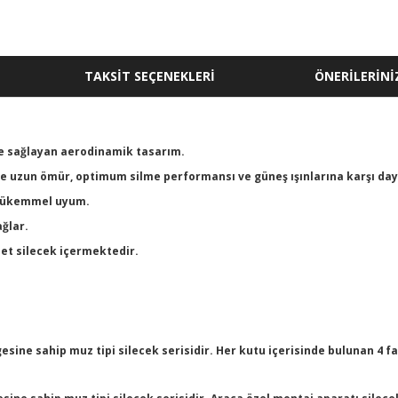
TAKSİT SEÇENEKLERİ
ÖNERİLERİNİ
me sağlayan aerodinamik tasarım.
nde uzun ömür, optimum silme performansı ve güneş ışınlarına karşı daya
a mükemmel uyum.
ğlar.
det silecek içermektedir.
sine sahip muz tipi silecek serisidir. Her kutu içerisinde bulunan 4 f