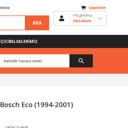
erimiz
Sepetim
Hoşgeldiniz
Hesabım
ARA
ÇİCİ
BELGELERİMİZ
 Bosch Eco (1994-2001)
L
(KDV Dahil)