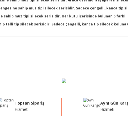
ine sahip muz tipi silecek serisidir. Araca özel montaj aparatı silecek
dengesine sahip muz tipi silecek serisidir. Sadece çengelli, kanca tip 
sahip muz tipi silecek serisidir. Her kutu içerisinde bulunan 6 farklı
 telli tip silecek serisidir. Sadece çengelli, kanca tip silecek kolun
ğer konularda yetersiz gördüğünüz noktaları öneri formunu kullanarak tarafı
Bu ürüne ilk yorumu siz yapın!
Yorum Yaz
Toptan Sipariş
Aynı Gün Kar
Hizmeti
Hizmeti