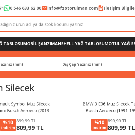
71
0 546 633 62 00
info@fzotorulman.com
İletişim Bilgil
Ğ TABLOSU
MOBİL ŞANZIMAN
SHELL YAĞ TABLOSU
MOTUL YAĞ SE
n Silecek
mault Symbol Muz Silecek
BMW 3 E36 Muz Silecek Ta
ımı Bosch Aeroeco (2013-
Bosch Aeroeco (1991-19
2015)
899,99 TL
899,99 TL
%10
%10
809,99 TL
809,99 T
indirim
indirim