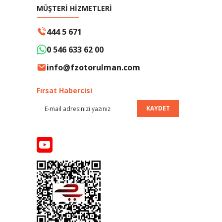
MÜŞTERİ HİZMETLERİ
444 5 671
0 546 633 62 00
info@fzotorulman.com
Fırsat Habercisi
KAYDET