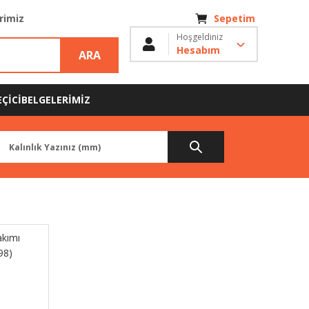
erimiz
Sepetim
Hoşgeldiniz
Hesabım
ARA
ÇİCİ
BELGELERİMİZ
kımı
98)
L