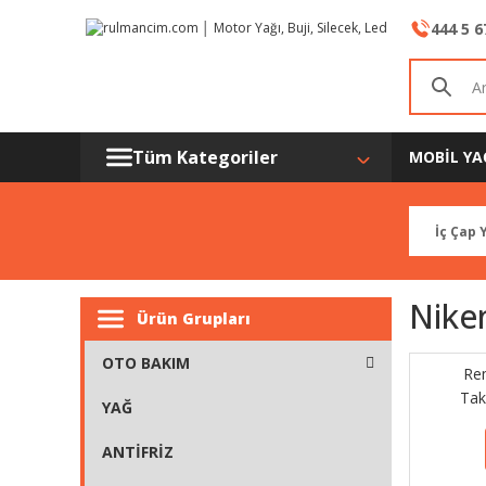
444 5 6
Tüm Kategoriler
MOBİL YA
Nike
Ürün Grupları
OTO BAKIM
Re
Tak
YAĞ
ANTİFRİZ