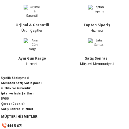
Nİ
ARI
Rİ
RLARI
Orjinal & Garantili
Toptan Sipariş
Ürün Çeşitleri
Hizmeti
İ
I
ANAHTARLARI
ÜNLERİ
ÜĞME
AKOZU
Aynı Gün Kargo
Satış Sonrası
Rİ
R
Hizmeti
Müşteri Memnuniyeti
İ
MLARI
Üyelik Sözleşmesi
Mesafeli Satış Sözleşmesi
Gizlilik ve Güvenlik
 ÜRÜNLERİ
İptal ve İade Şartları
KVKK
Çerez (Cookie)
LERİ
 SENSÖRÜ
Satış Sonrası Hizmet
MÜŞTERİ HİZMETLERİ
NLERİ
 SİLECEK KOLU
444 5 671