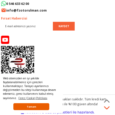
0 546 633 62 00
LERİ
I
info@fzotorulman.com
ACAR ÜRÜNLERİ
ĞI
 AMPERMETRE
Fırsat Habercisi
KAYDET
ÜNLERİ
MLERİ
ERİ
MA
LERİ
ASI
LIĞI
RI
CA
Web sitemizden en iyi şekilde
NLERİ
ALARI
faydalanabilmeniz için çerezleri
kullanmaktayız. Tarayıcı ayarlarınızı
değiştirmeden bu siteyi kullanmaya devam
LERİ
ederseniz, çerez kullanımını kabul etmiş
sayılırsınız.
Çerez (Cookie) Politikası
© 2017 www.rulmancim.com
tüm hakları saklıdır. Tüm kredi kartı
bilgileriniz 256bit SSL Sertifikası ile %100 güven altında!
ERİ
RU
Tamam
ideasoft
ile
e-