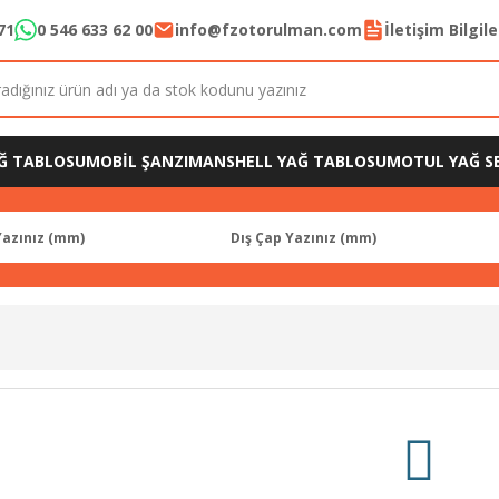
71
0 546 633 62 00
info@fzotorulman.com
İletişim Bilgil
Ğ TABLOSU
MOBİL ŞANZIMAN
SHELL YAĞ TABLOSU
MOTUL YAĞ SE