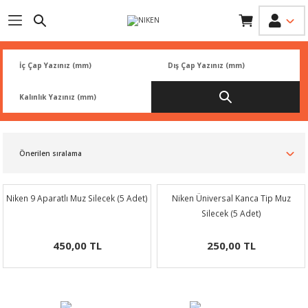
Geri Dön
Geri Dön
Geri Dön
Geri Dön
Geri Dön
İK
 PARÇA
L
ARI
Rİ
FİLTRESİ
TLERİ
BALATA
RI
Rİ
Niken 9 Aparatlı Muz Silecek (5 Adet)
Niken Üniversal Kanca Tip Muz
Silecek (5 Adet)
R
R
450,00 TL
250,00 TL
 ÜRÜNLERİ
RESİ
LAR
NLERİ
SÖRÜ
LERİ