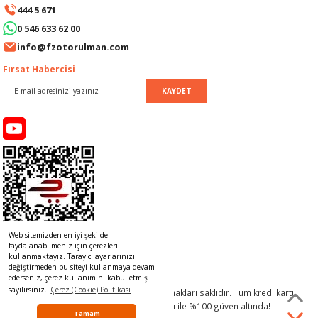
444 5 671
LERİ
I
0 546 633 62 00
ACAR ÜRÜNLERİ
ĞI
 AMPERMETRE
info@fzotorulman.com
Fırsat Habercisi
ÜNLERİ
MLERİ
KAYDET
ERİ
MA
LERİ
ASI
LIĞI
RI
CA
NLERİ
ALARI
Web sitemizden en iyi şekilde
faydalanabilmeniz için çerezleri
LERİ
kullanmaktayız. Tarayıcı ayarlarınızı
değiştirmeden bu siteyi kullanmaya devam
ederseniz, çerez kullanımını kabul etmiş
ERİ
RU
sayılırsınız.
Çerez (Cookie) Politikası
© 2017 www.rulmancim.com
tüm hakları saklıdır. Tüm kredi kartı
bilgileriniz 256bit SSL Sertifikası ile %100 güven altında!
Tamam