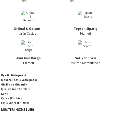
Nİ
ARI
Rİ
RLARI
Orjinal & Garantili
Toptan Sipariş
İ
I
ANAHTARLARI
Ürün Çeşitleri
Hizmeti
ÜNLERİ
ÜĞME
AKOZU
Rİ
R
Aynı Gün Kargo
Satış Sonrası
Hizmeti
Müşteri Memnuniyeti
İ
MLARI
Üyelik Sözleşmesi
Mesafeli Satış Sözleşmesi
 ÜRÜNLERİ
Gizlilik ve Güvenlik
İptal ve İade Şartları
LERİ
 SENSÖRÜ
KVKK
Çerez (Cookie)
Satış Sonrası Hizmet
NLERİ
 SİLECEK KOLU
MÜŞTERİ HİZMETLERİ