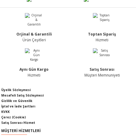
Nİ
ARI
Rİ
RLARI
Orjinal & Garantili
Toptan Sipariş
İ
I
ANAHTARLARI
Ürün Çeşitleri
Hizmeti
ÜNLERİ
ÜĞME
AKOZU
Rİ
R
Aynı Gün Kargo
Satış Sonrası
Hizmeti
Müşteri Memnuniyeti
İ
MLARI
Üyelik Sözleşmesi
Mesafeli Satış Sözleşmesi
 ÜRÜNLERİ
Gizlilik ve Güvenlik
İptal ve İade Şartları
LERİ
 SENSÖRÜ
KVKK
Çerez (Cookie)
Satış Sonrası Hizmet
NLERİ
 SİLECEK KOLU
MÜŞTERİ HİZMETLERİ