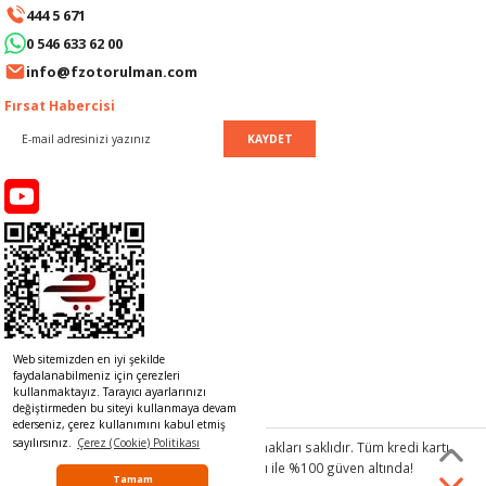
444 5 671
LERİ
I
0 546 633 62 00
ACAR ÜRÜNLERİ
ĞI
 AMPERMETRE
info@fzotorulman.com
Fırsat Habercisi
ÜNLERİ
MLERİ
KAYDET
ERİ
MA
LERİ
ASI
LIĞI
RI
CA
NLERİ
ALARI
Web sitemizden en iyi şekilde
faydalanabilmeniz için çerezleri
LERİ
kullanmaktayız. Tarayıcı ayarlarınızı
değiştirmeden bu siteyi kullanmaya devam
ederseniz, çerez kullanımını kabul etmiş
ERİ
RU
sayılırsınız.
Çerez (Cookie) Politikası
© 2017 www.rulmancim.com
tüm hakları saklıdır. Tüm kredi kartı
bilgileriniz 256bit SSL Sertifikası ile %100 güven altında!
Tamam